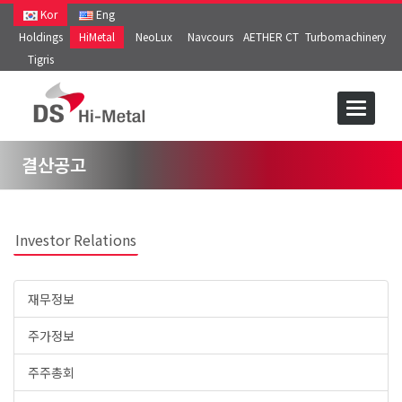
Kor
Eng
Holdings
HiMetal
NeoLux
Navcours
AETHER CT
Turbomachinery
Tigris
결산공고
Investor Relations
재무정보
주가정보
주주총회