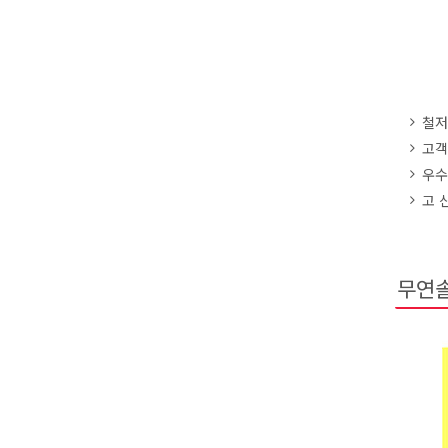
철저
고객
우수
고 
무연