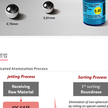
방법
lsated Atomization Process