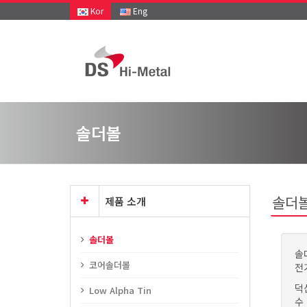
Kor
Eng
솔더볼
솔더볼(
제품 소개
솔더볼
솔더
코어솔더볼
전
덕
Low Alpha Tin
수