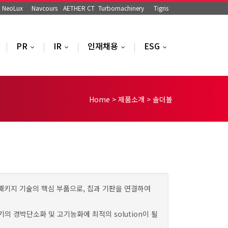
NeoLux
Navcours
AETHER CT
Turbomachinery
Tigris
PR
IR
인재채용
ESG
..
...
...
...
...
Home
>
제품소개
>
솔더볼
같은 반도체 패키지 기술의 핵심 부품으로, 칩과 기판을 연결하여
 경박단소화 및 고기능화에 최적의 solution이 될